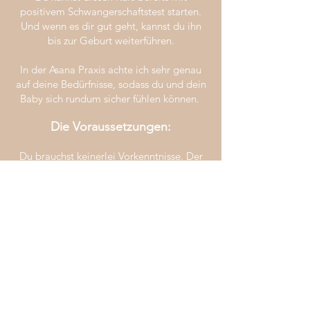
positivem Schwangerschaftstest starten.
Und wenn es dir gut geht, kannst du ihn
bis zur Geburt weiterführen.
In der Asana Praxis achte ich sehr genau
auf deine Bedürfnisse, sodass du und dein
Baby sich rundum sicher fühlen können.
Die Voraussetzungen:
Du brauchst keinerlei Vorkenntnisse. Der
Kurs ist prima geeignet für Anfängerinnen,
aber auch für Fortgeschrittene Yoginis.
Wann der Kurs nicht
zu empfehlen ist:
Falls du eine Risikoschwangerschaft hast,
in der deine Ärztin*in dir dringend von
einem Yogakurs abrät.