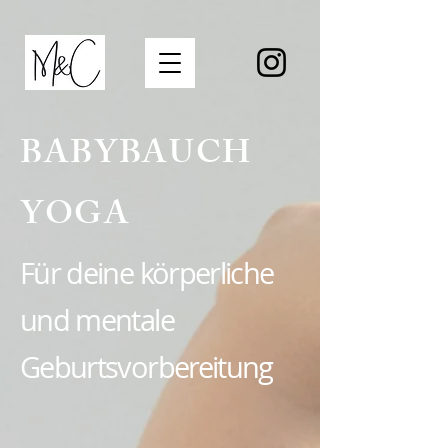
fa28059a3276d2ec8945dcfc1d3d38f6-us12
BABYBAUCH
YOGA
Für deine körperliche
und mentale
Geburtsvorbereitung